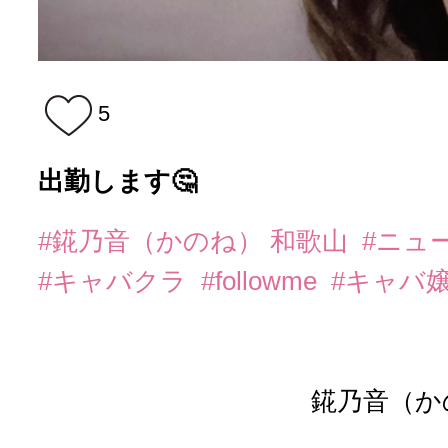
5
出勤します🤔
#錵乃音（かのね） 和歌山
#ニュ
#キャバクラ
#followme
#キャバ
錵乃音（か