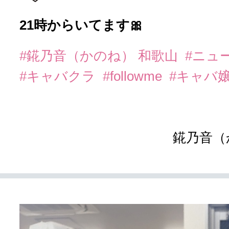
21時からいてます🎀
#錵乃音（かのね） 和歌山
#ニュ
#キャバクラ
#followme
#キャバ
錵乃音（