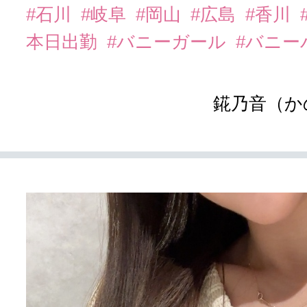
#石川
#岐阜
#岡山
#広島
#香川
本日出勤
#バニーガール
#バニー
錵乃音（か