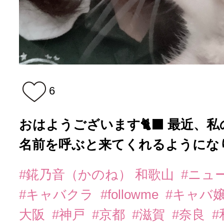
6
おはようございます🐈‍⬛ 最近、
名前を呼ぶと来てくれるようになりま
#錵乃音（かのね） 和歌山
#ニュ
#キャバクラ
#followme
#キャバ
大阪
#神戸
#京都
#滋賀
#奈良