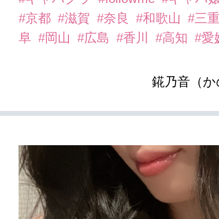
#京都
#滋賀
#奈良
#和歌山
#三
阜
#岡山
#広島
#香川
#高知
#愛
錵乃音（か