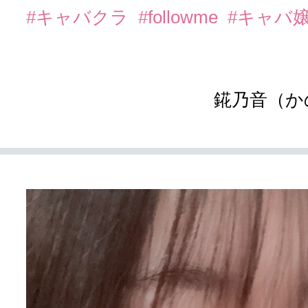
#キャバクラ
#followme
#キャバ
錵乃音（か