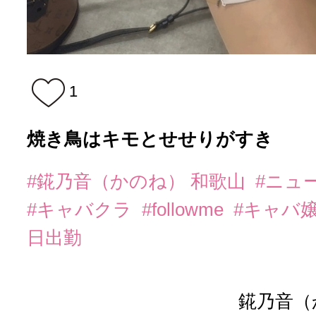
1
焼き鳥はキモとせせりがすき
#錵乃音（かのね） 和歌山
#ニュ
#キャバクラ
#followme
#キャバ
日出勤
錵乃音（