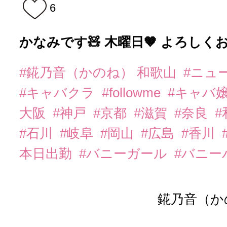
6
かなみです🧸 木曜日‪🤎 よろし
#錵乃音（かのね） 和歌山
#ニュ
#キャバクラ
#followme
#キャバ
大阪
#神戸
#京都
#滋賀
#奈良
#石川
#岐阜
#岡山
#広島
#香川
本日出勤
#バニーガール
#バニー
錵乃音（か