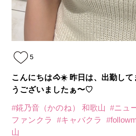
5
こんにちは🐴☀️ 昨日は、出勤して
うございましたぁ〜♡
#錵乃音（かのね） 和歌山
#ニュ
ファンクラ
#キャバクラ
#follow
山