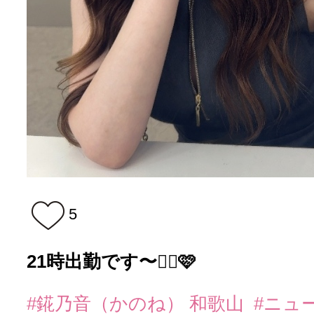
5
21時出勤です〜🙂‍↕️🩷
#錵乃音（かのね） 和歌山
#ニュ