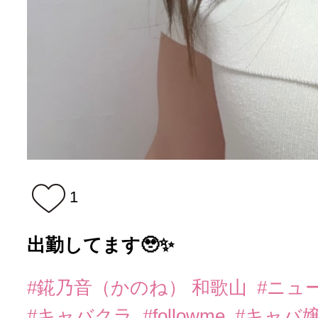
1
出勤してます🥹✨️
#錵乃音（かのね） 和歌山
#ニュ
#キャバクラ
#followme
#キャバ