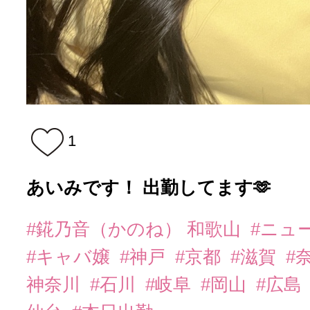
1
あいみです！ 出勤してます🫶
#錵乃音（かのね） 和歌山
#ニュ
#キャバ嬢
#神戸
#京都
#滋賀
#
神奈川
#石川
#岐阜
#岡山
#広島