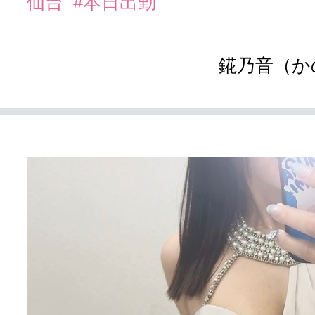
仙台
#本日出勤
錵乃音（か