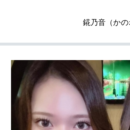
錵乃音（かの