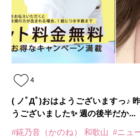
4
( ノﾟДﾟ)おはようございますっ♪
うございました✨ 週の後半だか...
#錵乃音（かのね） 和歌山
#ニュ