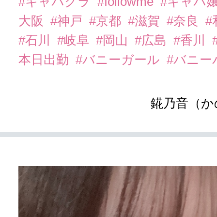
#キャバクラ
#followme
#キャバ
大阪
#神戸
#京都
#滋賀
#奈良
#石川
#岐阜
#岡山
#広島
#香川
本日出勤
#バニーガール
#バニー
錵乃音（か