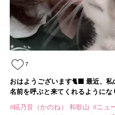
7
おはようございます🐈‍⬛ 最近、
名前を呼ぶと来てくれるようになりま
#錵乃音（かのね） 和歌山
#ニュ