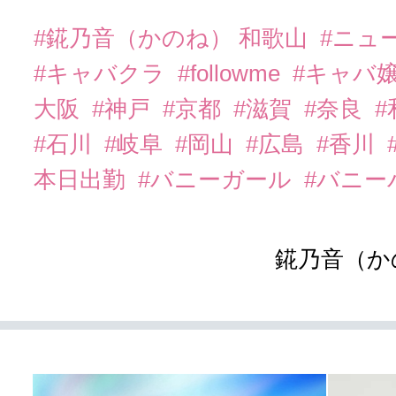
#錵乃音（かのね） 和歌山
#ニュ
#キャバクラ
#followme
#キャバ
大阪
#神戸
#京都
#滋賀
#奈良
#石川
#岐阜
#岡山
#広島
#香川
本日出勤
#バニーガール
#バニー
錵乃音（か