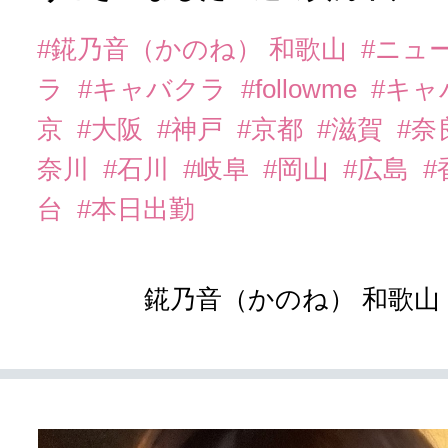
#錵乃音（かのね） 和歌山
#ニュ
ラ
#キャバクラ
#followme
#キャ
京
#大阪
#神戸
#京都
#滋賀
#奈
奈川
#石川
#岐阜
#岡山
#広島
#
台
#本日出勤
錵乃音（かのね） 和歌山