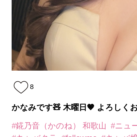
8
かなみです🧸 木曜日‪🤎 よろし
#錵乃音（かのね） 和歌山
#ニュ