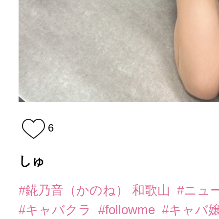
6
しゅ
#錵乃音（かのね） 和歌山
#ニュ
#キャバクラ
#followme
#キャバ