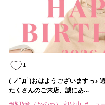
1
( ノﾟДﾟ)おはようございますっ♪
たくさんのご来店、誠にあ...
#錵乃音（かのね） 和歌山
#ニュ