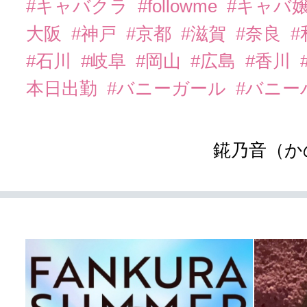
#キャバクラ
#followme
#キャバ
大阪
#神戸
#京都
#滋賀
#奈良
#石川
#岐阜
#岡山
#広島
#香川
本日出勤
#バニーガール
#バニー
錵乃音（か