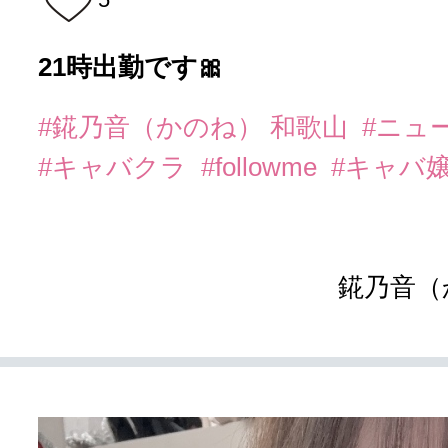
21時出勤です🎀
#錵乃音（かのね） 和歌山
#ニュ
#キャバクラ
#followme
#キャバ
錵乃音（