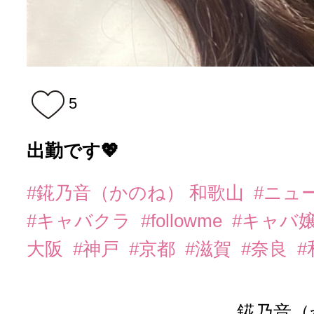
5
出勤です💖
#錵乃音（かのね） 和歌山
#ニュ
#キャバクラ
#followme
#キャバ
大阪
#神戸
#京都
#滋賀
#奈良
錵乃音（