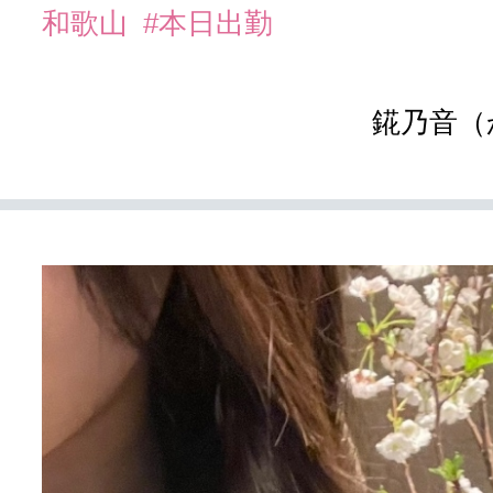
和歌山
#本日出勤
錵乃音（