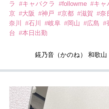
ラ
#キャバクラ
#followme
#キャ
京
#大阪
#神戸
#京都
#滋賀
#奈
奈川
#石川
#岐阜
#岡山
#広島
#
台
#本日出勤
錵乃音（かのね） 和歌山