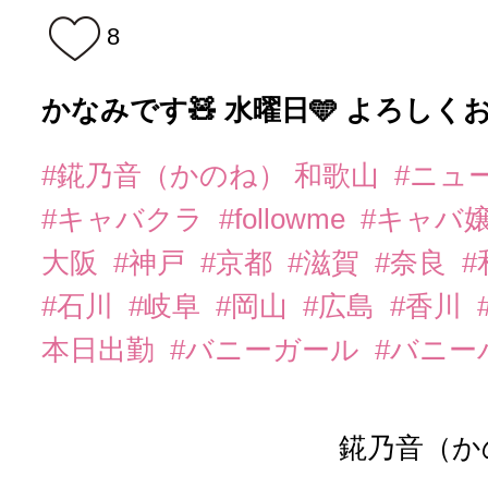
8
かなみです🧸 水曜日🩵 よろしく
#錵乃音（かのね） 和歌山
#ニュ
#キャバクラ
#followme
#キャバ
大阪
#神戸
#京都
#滋賀
#奈良
#石川
#岐阜
#岡山
#広島
#香川
本日出勤
#バニーガール
#バニー
錵乃音（か