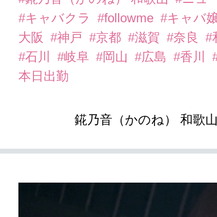
#キャバクラ
#followme
#キャバ
大阪
#神戸
#京都
#滋賀
#奈良
#石川
#岐阜
#岡山
#広島
#香川
本日出勤
錵乃音（かのね） 和歌